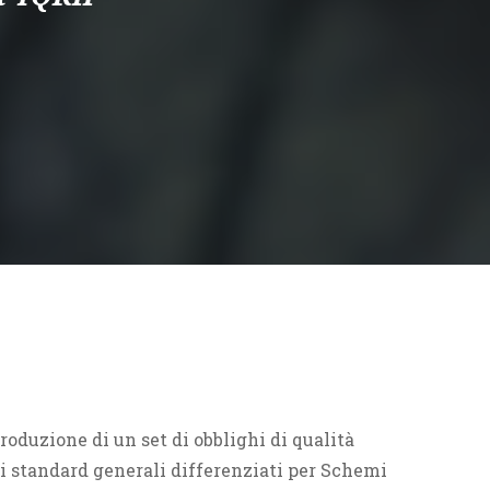
troduzione di un set di obblighi di qualità
ivi standard generali differenziati per Schemi